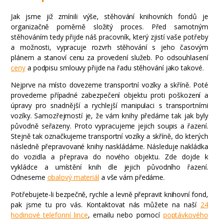
Jak jsme již zmínili výše, stěhování knihovních fondů je
organizačně poměrně složitý proces. Před samotným
stěhováním tedy přijde náš pracovník, který zjistí vaše potřeby
a možnosti, vypracuje rozvrh stěhování s jeho časovým
plánem a stanoví cenu za provedení služeb. Po odsouhlasení
ceny
a podpisu smlouvy přijde na řadu stěhování jako takové.
Nejprve na místo dovezeme transportní vozíky a skříně. Poté
provedeme případné zabezpečení objektu proti poškození a
úpravy pro snadnější a rychlejší manipulaci s transportními
vozíky. Samozřejmostí je, že vám knihy předáme tak jak byly
původně seřazeny. Proto vypracujeme jejich soupis a řazení.
Stejně tak označkujeme transportní vozíky a skříně, do kterých
následně přepravované knihy naskládáme. Následuje nakládka
do vozidla a přeprava do nového objektu. Zde dojde k
vykládce a umístění knih dle jejich původního řazení.
Odneseme
obalový materiál
a vše vám předáme.
Potřebujete-li bezpečně, rychle a levně přepravit knihovní fond,
pak jsme tu pro vás. Kontaktovat nás můžete na naší
24
hodinové telefonní lince
, emailu nebo pomocí
poptávkového