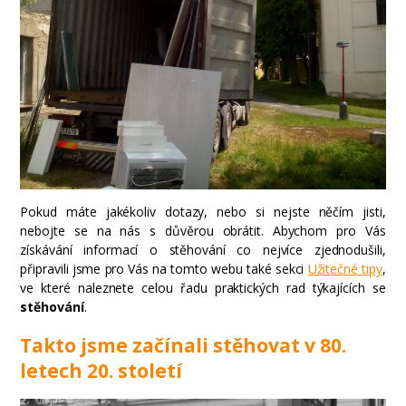
Pokud máte jakékoliv dotazy, nebo si nejste něčím jisti,
nebojte se na nás s důvěrou obrátit. Abychom pro Vás
získávání informací o stěhování co nejvíce zjednodušili,
připravili jsme pro Vás na tomto webu také sekci
Užitečné tipy
,
ve které naleznete celou řadu praktických rad týkajících se
stěhování
.
Takto jsme začínali stěhovat v 80.
letech 20. století