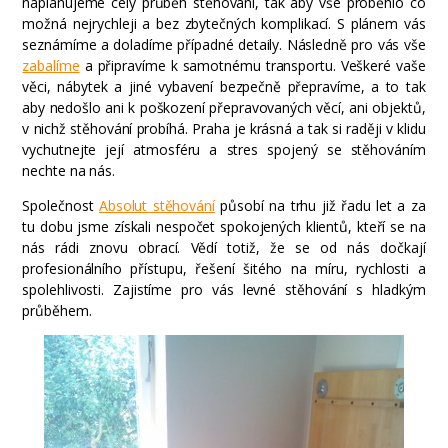
naplánujeme celý průběh stěhování, tak aby vše proběhlo co
možná nejrychleji a bez zbytečných komplikací. S plánem vás
seznámíme a doladíme případné detaily. Následně pro vás vše
zabalíme
a připravíme k samotnému transportu. Veškeré vaše
věci, nábytek a jiné vybavení bezpečně přepravíme, a to tak
aby nedošlo ani k poškození přepravovaných věcí, ani objektů,
v nichž stěhování probíhá. Praha je krásná a tak si raději v klidu
vychutnejte její atmosféru a stres spojený se stěhováním
nechte na nás.
Společnost
Absolut stěhování
působí na trhu již řadu let a za
tu dobu jsme získali nespočet spokojených klientů, kteří se na
nás rádi znovu obrací. Vědí totiž, že se od nás dočkají
profesionálního přístupu, řešení šitého na míru, rychlosti a
spolehlivosti. Zajistíme pro vás levné stěhování s hladkým
průběhem.