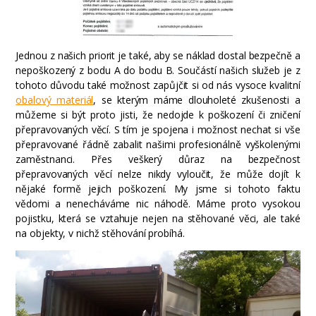
Jednou z našich priorit je také, aby se náklad dostal bezpečně a
nepoškozený z bodu A do bodu B. Součástí našich služeb je z
tohoto důvodu také možnost zapůjčit si od nás vysoce kvalitní
obalový materiál
, se kterým máme dlouholeté zkušenosti a
můžeme si být proto jisti, že nedojde k poškození či zničení
přepravovaných věcí. S tím je spojena i možnost nechat si vše
přepravované řádně zabalit našimi profesionálně vyškolenými
zaměstnanci. Přes veškerý důraz na bezpečnost
přepravovaných věcí nelze nikdy vyloučit, že může dojít k
nějaké formě jejich poškození. My jsme si tohoto faktu
vědomi a nenecháváme nic náhodě. Máme proto vysokou
pojistku, která se vztahuje nejen na stěhované věci, ale také
na objekty, v nichž stěhování probíhá.