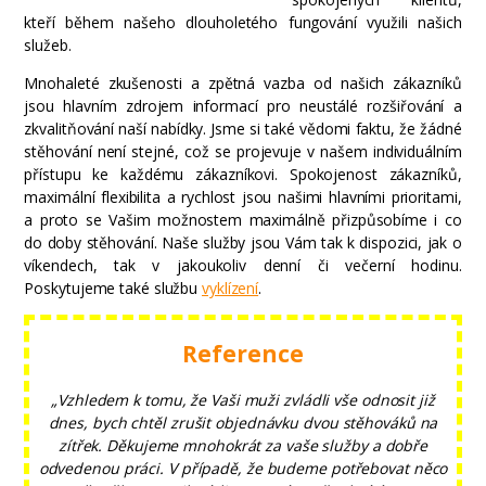
kteří během našeho dlouholetého fungování využili našich
služeb.
Mnohaleté zkušenosti a zpětná vazba od našich zákazníků
jsou hlavním zdrojem informací pro neustálé rozšiřování a
zkvalitňování naší nabídky. Jsme si také vědomi faktu, že žádné
stěhování není stejné, což se projevuje v našem individuálním
přístupu ke každému zákazníkovi. Spokojenost zákazníků,
maximální flexibilita a rychlost jsou našimi hlavními prioritami,
a proto se Vašim možnostem maximálně přizpůsobíme i co
do doby stěhování. Naše služby jsou Vám tak k dispozici, jak o
víkendech, tak v jakoukoliv denní či večerní hodinu.
Poskytujeme také službu
vyklízení
.
Reference
„Vzhledem k tomu, že Vaši muži zvládli vše odnosit již
dnes, bych chtěl zrušit objednávku dvou stěhováků na
zítřek. Děkujeme mnohokrát za vaše služby a dobře
odvedenou práci. V případě, že budeme potřebovat něco