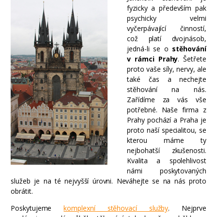
fyzicky a především pak
psychicky velmi
vyčerpávající činností,
což platí dvojnásob,
jedná-li se o
stěhování
v rámci Prahy
. Šetřete
proto vaše síly, nervy, ale
také čas a nechejte
stěhování na nás.
Zařídíme za vás vše
potřebné. Naše firma z
Prahy pochází a Praha je
proto naší specialitou, se
kterou máme ty
nejbohatší zkušenosti.
Kvalita a spolehlivost
námi poskytovaných
služeb je na té nejvyšší úrovni. Neváhejte se na nás proto
obrátit.
Poskytujeme
komplexní stěhovací služby
. Nejprve