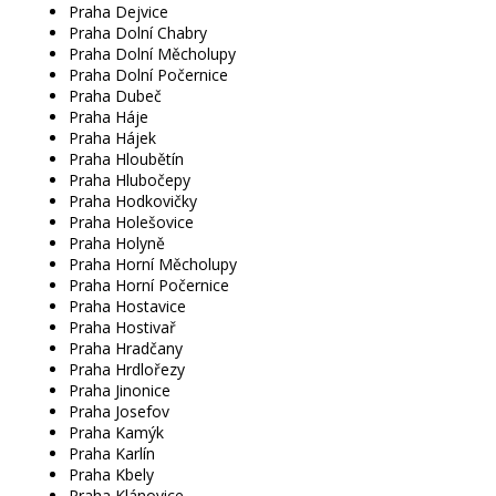
Praha Dejvice
Praha Dolní Chabry
Praha Dolní Měcholupy
Praha Dolní Počernice
Praha Dubeč
Praha Háje
Praha Hájek
Praha Hloubětín
Praha Hlubočepy
Praha Hodkovičky
Praha Holešovice
Praha Holyně
Praha Horní Měcholupy
Praha Horní Počernice
Praha Hostavice
Praha Hostivař
Praha Hradčany
Praha Hrdlořezy
Praha Jinonice
Praha Josefov
Praha Kamýk
Praha Karlín
Praha Kbely
Praha Klánovice