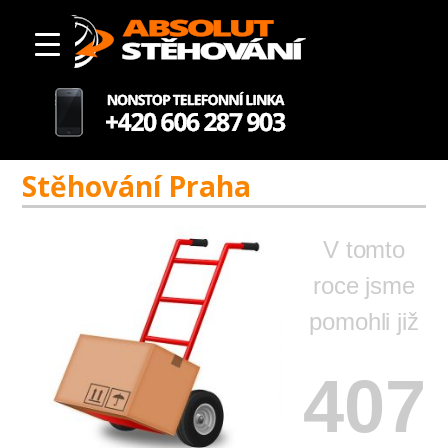
Stěhování Praha
V tomto
roce jsme
pomohli již
407