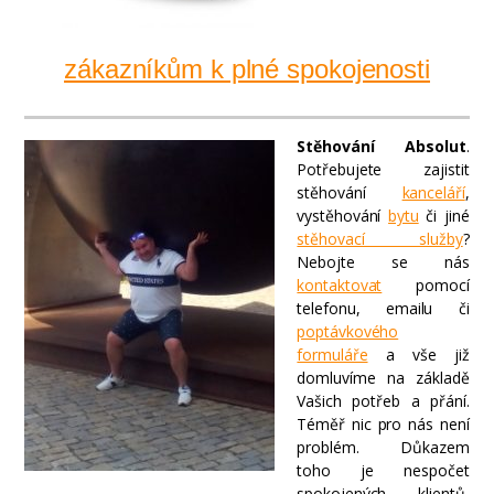
zákazníkům k plné spokojenosti
Stěhování Absolut
.
Potřebujete zajistit
stěhování
kanceláří
,
vystěhování
bytu
či jiné
stěhovací služby
?
Nebojte se nás
kontaktovat
pomocí
telefonu, emailu či
poptávkového
formuláře
a vše již
domluvíme na základě
Vašich potřeb a přání.
Téměř nic pro nás není
problém. Důkazem
toho je nespočet
spokojených klientů,