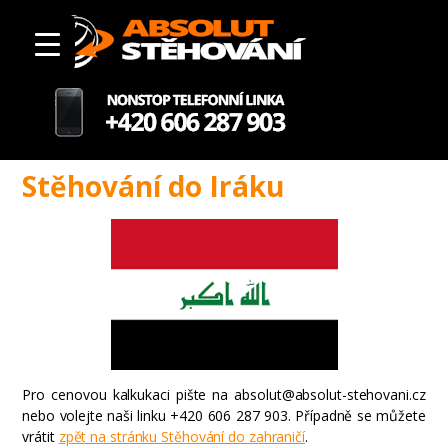
Stěhování do Iráku
Pro cenovou kalkukaci pište na absolut@absolut-stehovani.cz
nebo volejte naši linku +420 606 287 903. Případně se můžete
vrátit
zpět na stránku Stěhování do zahraničí
.