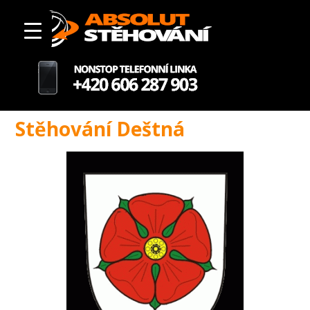
Stěhování Deštná