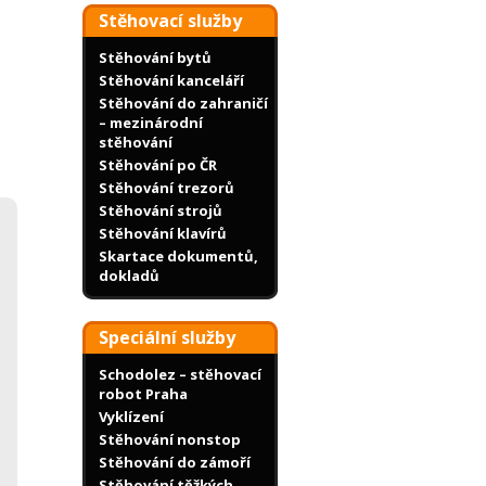
Stěhovací služby
Stěhování bytů
Stěhování kanceláří
Stěhování do zahraničí
– mezinárodní
stěhování
Stěhování po ČR
Stěhování trezorů
Stěhování strojů
Stěhování klavírů
Skartace dokumentů,
dokladů
Speciální služby
Schodolez – stěhovací
robot Praha
Vyklízení
Stěhování nonstop
Stěhování do zámoří
Stěhování těžkých