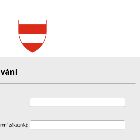
vání
mní zákazník):