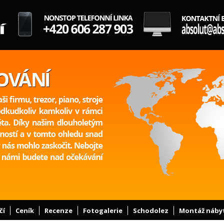
čí
Ceník
Recenze
Fotogalerie
Schodolez
Montáž náby