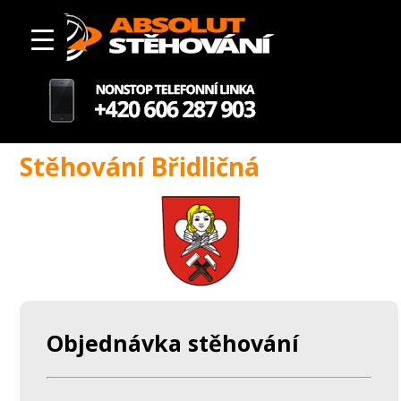
Stěhování Břidličná
Objednávka stěhování