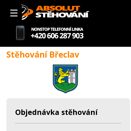
Stěhování Břeclav
Objednávka stěhování