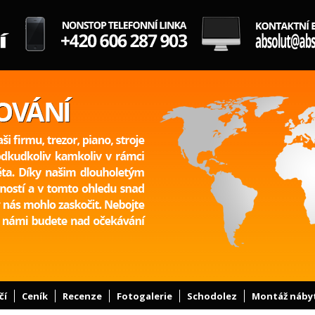
čí
Ceník
Recenze
Fotogalerie
Schodolez
Montáž náby