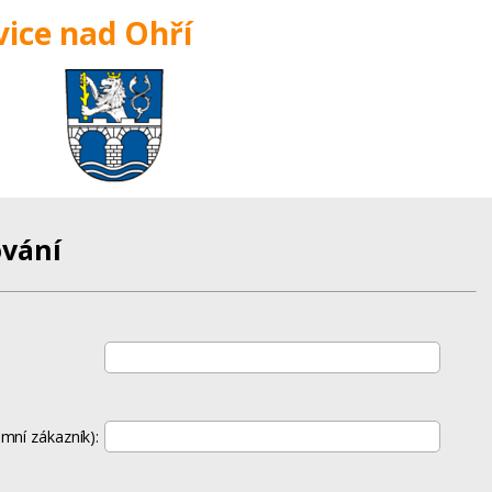
ice nad Ohří
vání
mní zákazník):