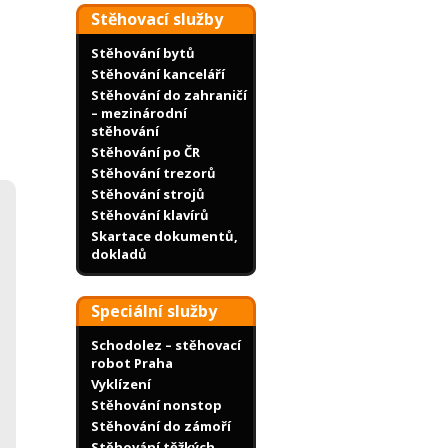
Stěhovací služby
Stěhování bytů
Stěhování kanceláří
Stěhování do zahraničí
– mezinárodní
stěhování
Stěhování po ČR
Stěhování trezorů
Stěhování strojů
Stěhování klavírů
Skartace dokumentů,
dokladů
Speciální služby
Schodolez – stěhovací
robot Praha
Vyklízení
Stěhování nonstop
Stěhování do zámoří
Stěhování těžkých