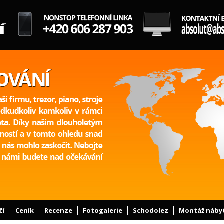
čí
Ceník
Recenze
Fotogalerie
Schodolez
Montáž náby