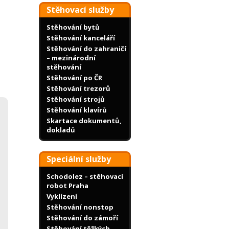
Stěhovací služby
Stěhování bytů
Stěhování kanceláří
Stěhování do zahraničí
– mezinárodní
stěhování
Stěhování po ČR
Stěhování trezorů
Stěhování strojů
Stěhování klavírů
Skartace dokumentů,
dokladů
Speciální služby
Schodolez – stěhovací
robot Praha
Vyklízení
Stěhování nonstop
Stěhování do zámoří
Stěhování těžkých