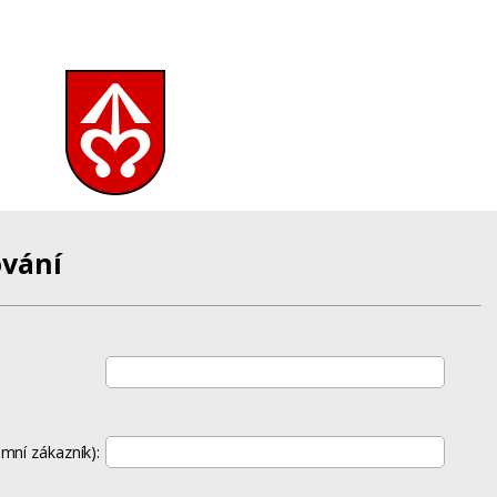
vání
mní zákazník):